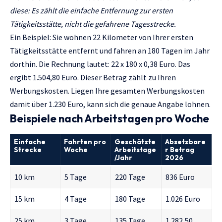
diese: Es zählt die einfache Entfernung zur ersten
Tätigkeitsstätte, nicht die gefahrene Tagesstrecke.
Ein Beispiel: Sie wohnen 22 Kilometer von Ihrer ersten
Tätigkeitsstätte entfernt und fahren an 180 Tagen im Jahr
dorthin. Die Rechnung lautet: 22 x 180 x 0,38 Euro. Das
ergibt 1.504,80 Euro. Dieser Betrag zählt zu Ihren
Werbungskosten. Liegen Ihre gesamten Werbungskosten
damit über 1.230 Euro, kann sich die genaue Angabe lohnen.
Beispiele nach Arbeitstagen pro Woche
Einfache
Fahrten pro
Geschätzte
Absetzbare
Strecke
Woche
Arbeitstage
r Betrag
/Jahr
2026
10 km
5 Tage
220 Tage
836 Euro
15 km
4 Tage
180 Tage
1.026 Euro
25 km
3 Tage
135 Tage
1.282,50