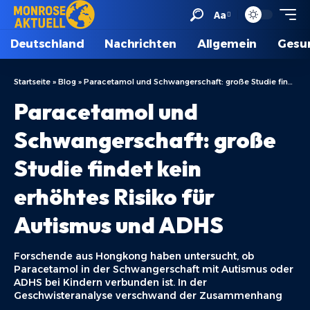
Aa
Deutschland
Nachrichten
Allgemein
Gesu
Startseite
»
Blog
»
Paracetamol und Schwangerschaft: große Studie findet kein erhöhtes Risiko für Autismus und ADHS
Paracetamol und
Schwangerschaft: große
Studie findet kein
erhöhtes Risiko für
Autismus und ADHS
Forschende aus Hongkong haben untersucht, ob
Paracetamol in der Schwangerschaft mit Autismus oder
ADHS bei Kindern verbunden ist. In der
Geschwisteranalyse verschwand der Zusammenhang