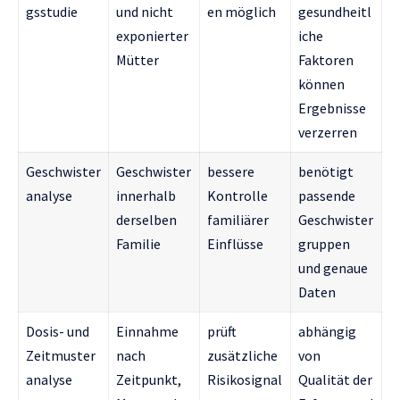
gsstudie
und nicht
en möglich
gesundheitl
exponierter
iche
Mütter
Faktoren
können
Ergebnisse
verzerren
Geschwister
Geschwister
bessere
benötigt
analyse
innerhalb
Kontrolle
passende
derselben
familiärer
Geschwister
Familie
Einflüsse
gruppen
und genaue
Daten
Dosis- und
Einnahme
prüft
abhängig
Zeitmuster
nach
zusätzliche
von
analyse
Zeitpunkt,
Risikosignal
Qualität der