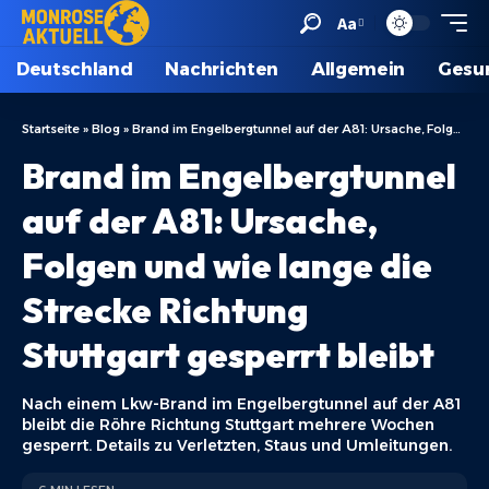
Aa
Deutschland
Nachrichten
Allgemein
Gesu
Startseite
»
Blog
»
Brand im Engelbergtunnel auf der A81: Ursache, Folgen und wie lange die Strecke Richtung Stuttgart gesperrt bleibt
Brand im Engelbergtunnel
auf der A81: Ursache,
Folgen und wie lange die
Strecke Richtung
Stuttgart gesperrt bleibt
Nach einem Lkw-Brand im Engelbergtunnel auf der A81
bleibt die Röhre Richtung Stuttgart mehrere Wochen
gesperrt. Details zu Verletzten, Staus und Umleitungen.