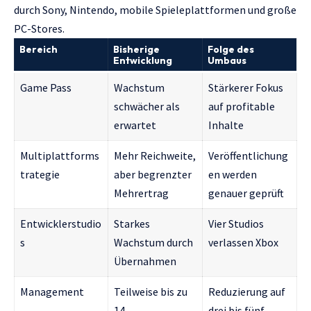
durch Sony, Nintendo, mobile Spieleplattformen und große
PC-Stores.
Bereich
Bisherige
Folge des
Entwicklung
Umbaus
Game Pass
Wachstum
Stärkerer Fokus
schwächer als
auf profitable
erwartet
Inhalte
Multiplattforms
Mehr Reichweite,
Veröffentlichung
trategie
aber begrenzter
en werden
Mehrertrag
genauer geprüft
Entwicklerstudio
Starkes
Vier Studios
s
Wachstum durch
verlassen Xbox
Übernahmen
Management
Teilweise bis zu
Reduzierung auf
14
drei bis fünf