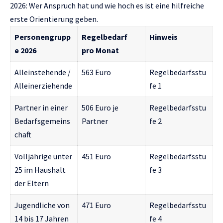
2026: Wer Anspruch hat und wie hoch es ist
eine hilfreiche
erste Orientierung geben.
Personengrupp
Regelbedarf
Hinweis
e 2026
pro Monat
Alleinstehende /
563 Euro
Regelbedarfsstu
Alleinerziehende
fe 1
Partner in einer
506 Euro je
Regelbedarfsstu
Bedarfsgemeins
Partner
fe 2
chaft
Volljährige unter
451 Euro
Regelbedarfsstu
25 im Haushalt
fe 3
der Eltern
Jugendliche von
471 Euro
Regelbedarfsstu
14 bis 17 Jahren
fe 4